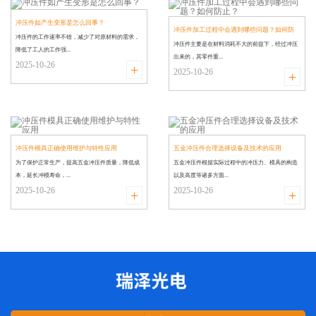
冲压件如产生变形是怎么回事？
冲压件加工过程中会遇到哪些问题？如何防
冲压件的工作速率不错，减少了对原材料的需求，
​冲压件主要是在材料消耗不大的前提下，经过冲压
止？
降低了工人的工作强...
出来的，其零件重...
2025-10-26
+
2025-10-26
+
冲压件模具正确使用维护与特性应用
五金冲压件合理选择设备及技术的应用
为了保护正常生产，提高五金冲压件质量，降低成
五金冲压件根据实际过程中的冲压力、模具的构造
本，延长冲模寿命，...
以及高度等诸多方面...
2025-10-26
2025-10-26
+
+