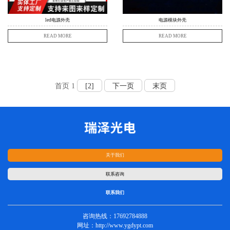
led电源外壳
电源模块外壳
READ MORE
READ MORE
首页 1
[2]
下一页
末页
关于我们
联系咨询
联系我们
咨询热线：17692784888
网址：http://www.ygdypt.com