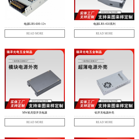
电源LRS-600-12v
电源LRS-450系列
READ MORE
READ MORE
MW机壳型开关电源
铝开关电源外壳
READ MORE
READ MORE